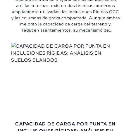
arcillas o turbas, existen dos técnicas modernas
ampliamente utilizadas: las Inclusiones Rígidas GCC
y las columnas de grava compactada. Aunque ambas
mejoran la capacidad de carga del terreno y
reducen asentamientos, su mecanismo de
instalación, comportamiento estructural y
aplicaciones ideales varían significativamente. En
este blog te explicamos sus diferencias más
importantes, con enfoque técnico y comparativo,
para ayudarte a elegir la mejor solución geotécnica
según el tipo de suelo y las exigencias del proyecto.
CAPACIDAD DE CARGA POR PUNTA EN
INCLUSIONES RÍGIDAS: ANÁLISIS EN