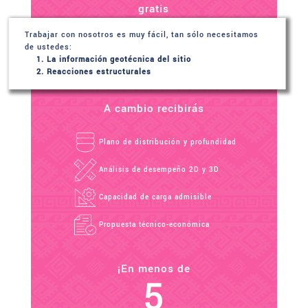
gratis
Trabajar con nosotros es muy fácil, tan sólo necesitamos
de ustedes:
La información geotécnica del sitio
Reacciones estructurales
A cambio recibirás
Plano de distribución y profundidad
Análisis de desempeño 2D y 3D
Capacidad de carga admisible
Propuesta técnico-económica
¡En menos de
5