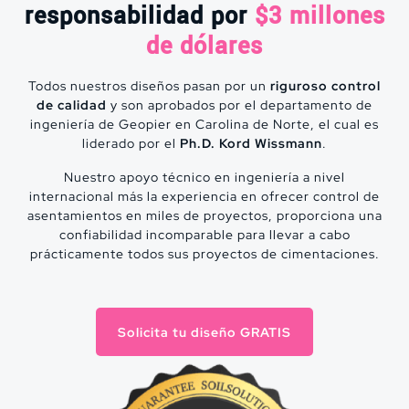
responsabilidad por
$3 millones
son Columnas de Grava
de dólares
Todos nuestros diseños pasan por un
riguroso control
de calidad
y son aprobados por el departamento de
A diferencia de nuestros
ingeniería de Geopier en Carolina de Norte, el cual es
competidores que hacen
liderado por el
Ph.D. Kord Wissmann
.
muchas cosas, pocas veces;
nosotros hacemos una sola cosa
Nuestro apoyo técnico en ingeniería a nivel
y lo hemos hecho miles de
internacional más la experiencia en ofrecer control de
asentamientos en miles de proyectos, proporciona una
veces. Somos especialistas en el
confiabilidad incomparable para llevar a cabo
diseño y construcción de
prácticamente todos sus proyectos de cimentaciones.
Columnas de Grava
Compactada. No hacemos
inclusiones rígidas, inyecciones,
cimentaciones profundas, ni
Solicita tu diseño GRATIS
compactación dinámica.
+40,000