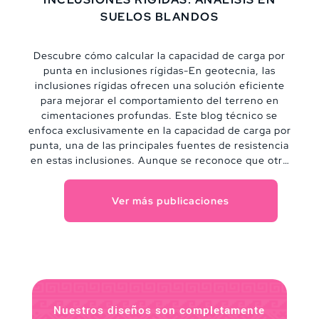
SUELOS BLANDOS
Descubre cómo calcular la capacidad de carga por
punta en inclusiones rígidas-En geotecnia, las
inclusiones rígidas ofrecen una solución eficiente
para mejorar el comportamiento del terreno en
cimentaciones profundas. Este blog técnico se
enfoca exclusivamente en la capacidad de carga por
punta, una de las principales fuentes de resistencia
en estas inclusiones. Aunque se reconoce que otro
tipo de interacción con el suelo también juega un
papel importante, aquí se analiza a fondo cómo
Ver más publicaciones
estimar la resistencia última por punta bajo distintas
condiciones de suelo, desde arcillas saturadas hasta
estratos granulares.
Nuestros diseños son completamente