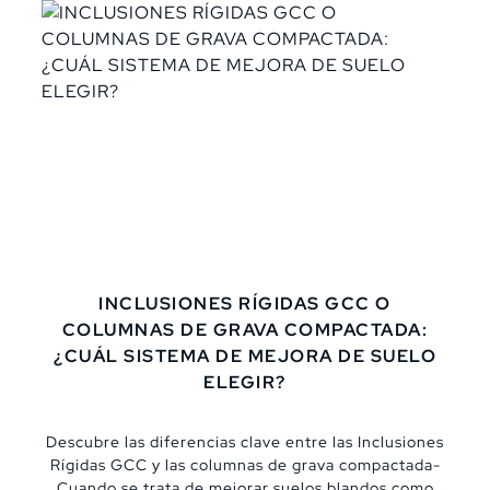
defendible. Ese es el verdadero salto cualitativo en
cualquier estudio de mecánica de suelos.,En
México, donde convivimos con suelos lacustres
altamente compresibles, depósitos volcánicos
heterogéneos, rellenos antrópicos y secuencias
aluviales complejas, la construcción de un perfil
estratigráfico y un modelo geotécnico no puede
tomarse a la ligera. No basta con reportar sondeos;
hay que interpretar, integrar y justificar.,Vamos
paso a paso.
INCLUSIONES RÍGIDAS GCC O
COLUMNAS DE GRAVA COMPACTADA:
¿CUÁL SISTEMA DE MEJORA DE SUELO
ELEGIR?
Descubre las diferencias clave entre las Inclusiones
Rígidas GCC y las columnas de grava compactada-
Cuando se trata de mejorar suelos blandos como