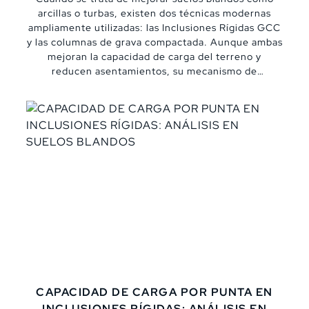
arcillas o turbas, existen dos técnicas modernas
ampliamente utilizadas: las Inclusiones Rígidas GCC
y las columnas de grava compactada. Aunque ambas
mejoran la capacidad de carga del terreno y
reducen asentamientos, su mecanismo de
instalación, comportamiento estructural y
aplicaciones ideales varían significativamente. En
este blog te explicamos sus diferencias más
importantes, con enfoque técnico y comparativo,
para ayudarte a elegir la mejor solución geotécnica
según el tipo de suelo y las exigencias del proyecto.
CAPACIDAD DE CARGA POR PUNTA EN
INCLUSIONES RÍGIDAS: ANÁLISIS EN