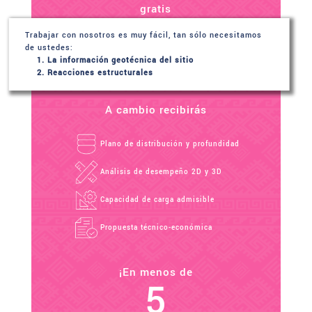
gratis
Trabajar con nosotros es muy fácil, tan sólo necesitamos
de ustedes:
La información geotécnica del sitio
Reacciones estructurales
A cambio recibirás
Plano de distribución y profundidad
Análisis de desempeño 2D y 3D
Capacidad de carga admisible
Propuesta técnico-económica
¡En menos de
5