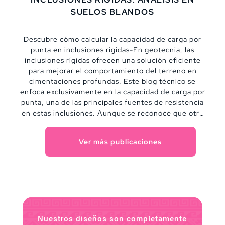
SUELOS BLANDOS
Descubre cómo calcular la capacidad de carga por
punta en inclusiones rígidas-En geotecnia, las
inclusiones rígidas ofrecen una solución eficiente
para mejorar el comportamiento del terreno en
cimentaciones profundas. Este blog técnico se
enfoca exclusivamente en la capacidad de carga por
punta, una de las principales fuentes de resistencia
en estas inclusiones. Aunque se reconoce que otro
tipo de interacción con el suelo también juega un
papel importante, aquí se analiza a fondo cómo
Ver más publicaciones
estimar la resistencia última por punta bajo distintas
condiciones de suelo, desde arcillas saturadas hasta
estratos granulares.
Nuestros diseños son completamente