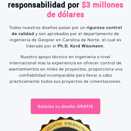
responsabilidad por
$3 millones
son Columnas de Grava
de dólares
Todos nuestros diseños pasan por un
riguroso control
de calidad
y son aprobados por el departamento de
A diferencia de nuestros
ingeniería de Geopier en Carolina de Norte, el cual es
competidores que hacen
liderado por el
Ph.D. Kord Wissmann
.
muchas cosas, pocas veces;
nosotros hacemos una sola cosa
Nuestro apoyo técnico en ingeniería a nivel
y lo hemos hecho miles de
internacional más la experiencia en ofrecer control de
asentamientos en miles de proyectos, proporciona una
veces. Somos especialistas en el
confiabilidad incomparable para llevar a cabo
diseño y construcción de
prácticamente todos sus proyectos de cimentaciones.
Columnas de Grava
Compactada. No hacemos
inclusiones rígidas, inyecciones,
cimentaciones profundas, ni
Solicita tu diseño GRATIS
compactación dinámica.
+40,000