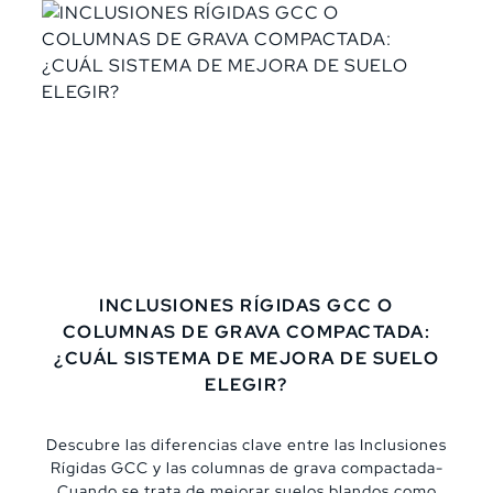
defendible. Ese es el verdadero salto cualitativo en
cualquier estudio de mecánica de suelos.,En
México, donde convivimos con suelos lacustres
altamente compresibles, depósitos volcánicos
heterogéneos, rellenos antrópicos y secuencias
aluviales complejas, la construcción de un perfil
estratigráfico y un modelo geotécnico no puede
tomarse a la ligera. No basta con reportar sondeos;
hay que interpretar, integrar y justificar.,Vamos
paso a paso.
INCLUSIONES RÍGIDAS GCC O
COLUMNAS DE GRAVA COMPACTADA:
¿CUÁL SISTEMA DE MEJORA DE SUELO
ELEGIR?
Descubre las diferencias clave entre las Inclusiones
Rígidas GCC y las columnas de grava compactada-
Cuando se trata de mejorar suelos blandos como