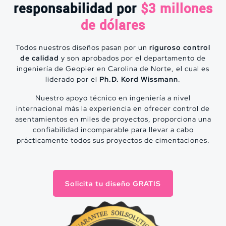
responsabilidad por
$3 millones
son Columnas de Grava
de dólares
Todos nuestros diseños pasan por un
riguroso control
de calidad
y son aprobados por el departamento de
A diferencia de nuestros
ingeniería de Geopier en Carolina de Norte, el cual es
competidores que hacen
liderado por el
Ph.D. Kord Wissmann
.
muchas cosas, pocas veces;
nosotros hacemos una sola cosa
Nuestro apoyo técnico en ingeniería a nivel
y lo hemos hecho miles de
internacional más la experiencia en ofrecer control de
asentamientos en miles de proyectos, proporciona una
veces. Somos especialistas en el
confiabilidad incomparable para llevar a cabo
diseño y construcción de
prácticamente todos sus proyectos de cimentaciones.
Columnas de Grava
Compactada. No hacemos
inclusiones rígidas, inyecciones,
cimentaciones profundas, ni
Solicita tu diseño GRATIS
compactación dinámica.
+40,000