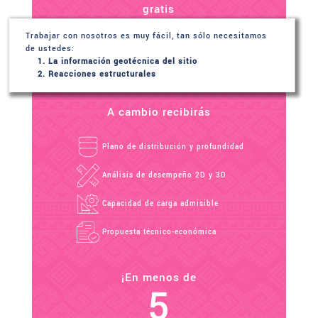
gratis
Trabajar con nosotros es muy fácil, tan sólo necesitamos
de ustedes:
La información geotécnica del sitio
Reacciones estructurales
A cambio recibirás
Plano de distribución y profundidad
Análisis de desempeño 2D y 3D
Capacidad de carga admisible
Propuesta técnico-económica
¡En menos de
5