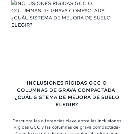
defendible. Ese es el verdadero salto cualitativo en
cualquier estudio de mecánica de suelos.,En
México, donde convivimos con suelos lacustres
altamente compresibles, depósitos volcánicos
heterogéneos, rellenos antrópicos y secuencias
aluviales complejas, la construcción de un perfil
estratigráfico y un modelo geotécnico no puede
tomarse a la ligera. No basta con reportar sondeos;
hay que interpretar, integrar y justificar.,Vamos
paso a paso.
INCLUSIONES RÍGIDAS GCC O
COLUMNAS DE GRAVA COMPACTADA:
¿CUÁL SISTEMA DE MEJORA DE SUELO
ELEGIR?
Descubre las diferencias clave entre las Inclusiones
Rígidas GCC y las columnas de grava compactada-
Cuando se trata de mejorar suelos blandos como