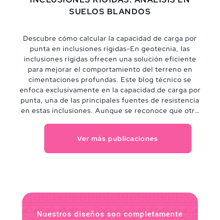
SUELOS BLANDOS
Descubre cómo calcular la capacidad de carga por
punta en inclusiones rígidas-En geotecnia, las
inclusiones rígidas ofrecen una solución eficiente
para mejorar el comportamiento del terreno en
cimentaciones profundas. Este blog técnico se
enfoca exclusivamente en la capacidad de carga por
punta, una de las principales fuentes de resistencia
en estas inclusiones. Aunque se reconoce que otro
tipo de interacción con el suelo también juega un
papel importante, aquí se analiza a fondo cómo
Ver más publicaciones
estimar la resistencia última por punta bajo distintas
condiciones de suelo, desde arcillas saturadas hasta
estratos granulares.
Nuestros diseños son completamente