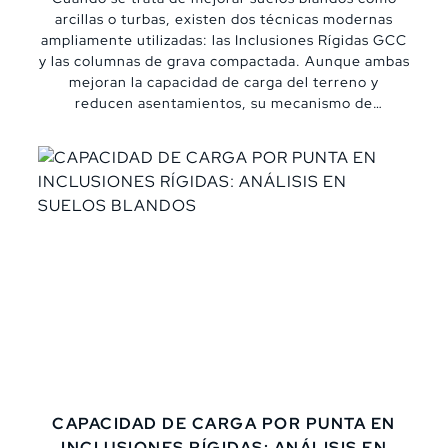
arcillas o turbas, existen dos técnicas modernas
ampliamente utilizadas: las Inclusiones Rígidas GCC
y las columnas de grava compactada. Aunque ambas
mejoran la capacidad de carga del terreno y
reducen asentamientos, su mecanismo de
instalación, comportamiento estructural y
aplicaciones ideales varían significativamente. En
este blog te explicamos sus diferencias más
importantes, con enfoque técnico y comparativo,
para ayudarte a elegir la mejor solución geotécnica
según el tipo de suelo y las exigencias del proyecto.
CAPACIDAD DE CARGA POR PUNTA EN
INCLUSIONES RÍGIDAS: ANÁLISIS EN